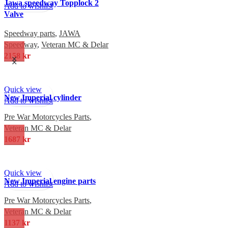
Jawa speedway Topplock 2
Add to wishlist
Valve
Speedway parts
,
JAWA
Speedway
,
Veteran MC & Delar
2158
kr
Quick view
New Imperial cylinder
Add to wishlist
Pre War Motorcycles Parts
,
Veteran MC & Delar
1687
kr
Quick view
New Imperial engine parts
Add to wishlist
Pre War Motorcycles Parts
,
Veteran MC & Delar
1137
kr