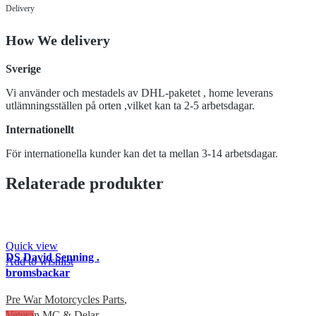
Delivery
How We delivery
Sverige
Vi använder och mestadels av DHL-paketet , home leverans
utlämningsställen på orten ,vilket kan ta 2-5 arbetsdagar.
Internationellt
För internationella kunder kan det ta mellan 3-14 arbetsdagar.
Relaterade produkter
Quick view
DS David Senning .
Add to wishlist
bromsbackar
Pre War Motorcycles Parts
,
Veteran MC & Delar