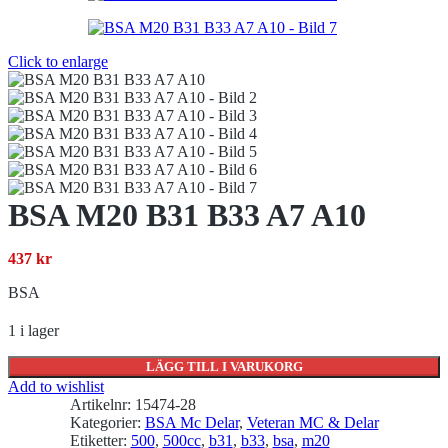
Click to enlarge
BSA M20 B31 B33 A7 A10
437
kr
BSA
1 i lager
LÄGG TILL I VARUKORG
Add to wishlist
Artikelnr:
15474-28
Kategorier:
BSA Mc Delar
,
Veteran MC & Delar
Etiketter:
500
,
500cc
,
b31
,
b33
,
bsa
,
m20