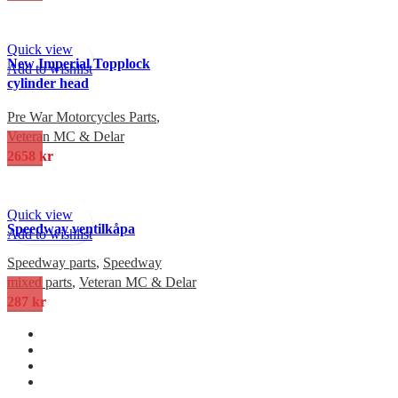
Quick view
New Imperial Topplock
Add to wishlist
cylinder head
Pre War Motorcycles Parts
,
Veteran MC & Delar
2658
kr
Quick view
Speedway ventilkåpa
Add to wishlist
Speedway parts
,
Speedway
mixed parts
,
Veteran MC & Delar
287
kr