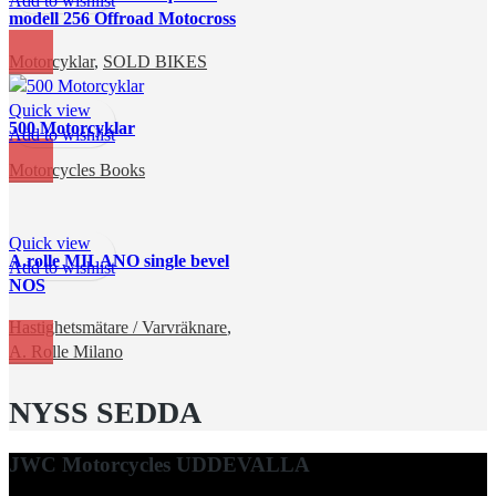
Add to wishlist
modell 256 Offroad Motocross
enduro
Motorcyklar
,
SOLD BIKES
Quick view
500 Motorcyklar
Add to wishlist
Motorcycles Books
Quick view
A.rolle MILANO single bevel
Add to wishlist
NOS
Hastighetsmätare / Varvräknare
,
A. Rolle Milano
NYSS SEDDA
JWC Motorcycles UDDEVALLA