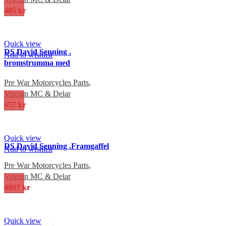
485
kr
Quick view
DS David Senning .
Add to wishlist
bromstrumma med
bromsbackar
Pre War Motorcycles Parts
,
Veteran MC & Delar
657
kr
Quick view
DS David Senning .Framgaffel
Add to wishlist
Pre War Motorcycles Parts
,
Veteran MC & Delar
4897
kr
Quick view