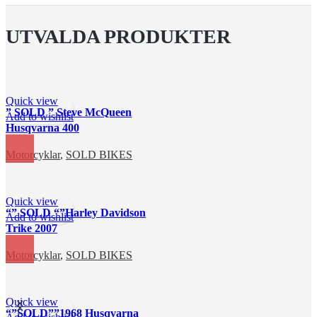
UTVALDA PRODUKTER
Quick view
” SOLD ” Steve McQueen
Add to wishlist
Husqvarna 400
Motorcyklar
,
SOLD BIKES
Quick view
“” SOLD “”Harley Davidson
Add to wishlist
Trike 2007
Motorcyklar
,
SOLD BIKES
Quick view
“”SOLD””1968 Husqvarna