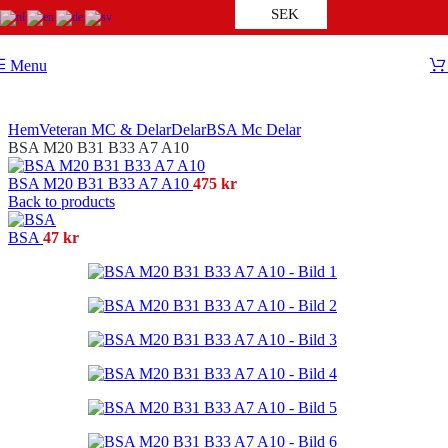
SEK
Skip to navigation
Skip to main content
Menu
Hem
Veteran MC & Delar
Delar
BSA Mc Delar
BSA M20 B31 B33 A7 A10
BSA M20 B31 B33 A7 A10
475
kr
Back to products
BSA
47
kr