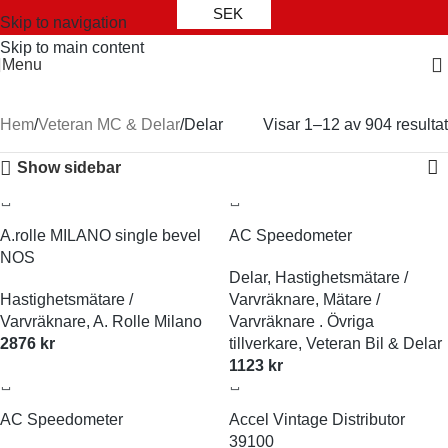
SEK
Skip to navigation
Skip to main content
Menu
Categories
Hem
Veteran MC & Delar
Delar
Visar 1–12 av 904 resultat
Show sidebar
A.rolle MILANO single bevel
AC Speedometer
NOS
Delar
,
Hastighetsmätare /
Hastighetsmätare /
Varvräknare
,
Mätare /
Varvräknare
,
A. Rolle Milano
Varvräknare . Övriga
2876
kr
tillverkare
,
Veteran Bil & Delar
1123
kr
AC Speedometer
Accel Vintage Distributor
39100