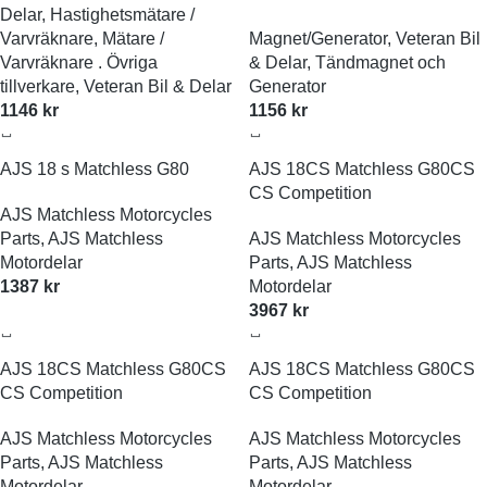
Delar
,
Hastighetsmätare /
Varvräknare
,
Mätare /
Magnet/Generator
,
Veteran Bil
Varvräknare . Övriga
& Delar
,
Tändmagnet och
tillverkare
,
Veteran Bil & Delar
Generator
1146
kr
1156
kr
AJS 18 s Matchless G80
AJS 18CS Matchless G80CS
CS Competition
AJS Matchless Motorcycles
Parts
,
AJS Matchless
AJS Matchless Motorcycles
Motordelar
Parts
,
AJS Matchless
1387
kr
Motordelar
3967
kr
AJS 18CS Matchless G80CS
AJS 18CS Matchless G80CS
CS Competition
CS Competition
AJS Matchless Motorcycles
AJS Matchless Motorcycles
Parts
,
AJS Matchless
Parts
,
AJS Matchless
Motordelar
Motordelar