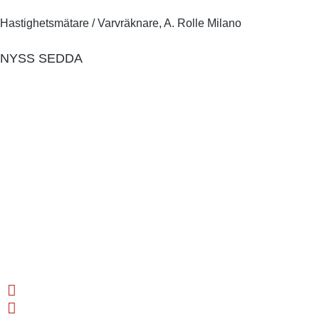
Hastighetsmätare / Varvräknare
,
A. Rolle Milano
NYSS SEDDA
JWC Motorcycles UDDEVALLA
Jan Bernhardsson Mobil 0706946245
Försäljning Butik / Lager Uddevalla
HITTA OSS
Klevåsvägen 1A , Uddevalla
jan.bernhardsson.swe@gmail.com