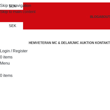
Skip to navigation
SEK
Skip to main content
BLOG
ABOUT
SEK
HEM
VETERAN MC & DELAR
JWC AUKTION
KONTAKT
Login / Register
0
items
Menu
0
items
Racing Parts
Categories