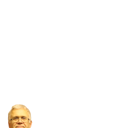
Senaste nyheter
Kontakta oss
Webbplatskarta
MITT KONTO
Kontouppgifter
Order
Adress
Kontouppgifter
Order
Adress
JWC Motorcycles