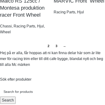
Maico RS 125cc /
MARVIC Front Wheel
Montesa produktion
Racing Parts
,
Hjul
racer Front Wheel
Chassi
,
Racing Parts
,
Hjul
,
Wheel
1
2
3
→
Hej på er alla, får hoppas att ni kan finna delar här som är lite
mer för racing trim eller till ditt cafe bygge, blandat nytt och beg
till alla Mc märken
Sök efter produkter
Search