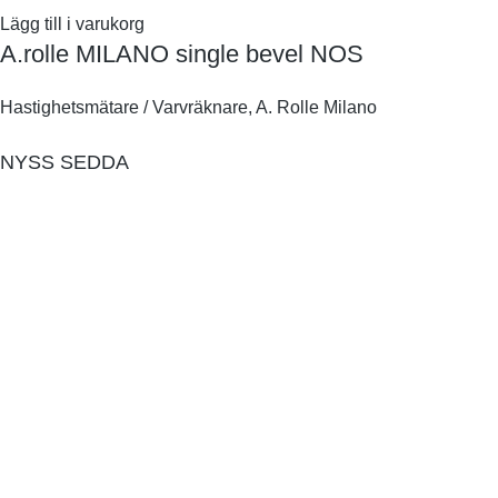
Lägg till i varukorg
A.rolle MILANO single bevel NOS
Hastighetsmätare / Varvräknare
,
A. Rolle Milano
NYSS SEDDA
JWC Motorcycles UDDEVALLA
Jan Bernhardsson Mobil 0706946245
Försäljning Butik / Lager Uddevalla
HITTA OSS