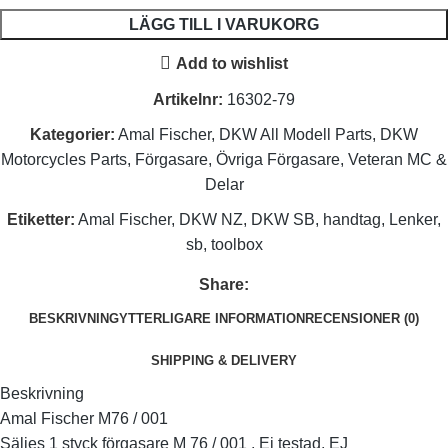
LÄGG TILL I VARUKORG
Add to wishlist
Artikelnr:
16302-79
Kategorier:
Amal Fischer
,
DKW All Modell Parts
,
DKW
Motorcycles Parts
,
Förgasare
,
Övriga Förgasare
,
Veteran MC &
Delar
Etiketter:
Amal Fischer
,
DKW NZ
,
DKW SB
,
handtag
,
Lenker
,
sb
,
toolbox
Share:
BESKRIVNING
YTTERLIGARE INFORMATION
RECENSIONER (0)
SHIPPING & DELIVERY
Beskrivning
Amal Fischer M76 / 001
Säljes 1 styck förgasare M 76 / 001 , Ej testad, EJ