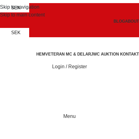
Skip to navigation
SEK
Skip to main content
BLOG
ABOUT
SEK
HEM
VETERAN MC & DELAR
JWC AUKTION
KONTAKT
Login / Register
Menu