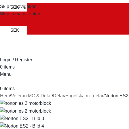
Skip to navigation
SEK
Skip to main content
SEK
Login / Register
0
items
Menu
0
items
Hem
Veteran MC & Delar
Delar
Engelska mc delar
Norton ES2