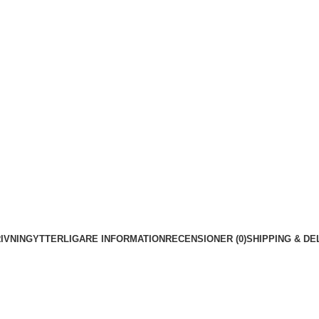
IVNING
YTTERLIGARE INFORMATION
RECENSIONER (0)
SHIPPING & DE