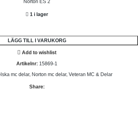
Norton ES 2
1 i lager
LÄGG TILL I VARUKORG
Add to wishlist
Artikelnr:
15869-1
lska mc delar
,
Norton mc delar
,
Veteran MC & Delar
Share: