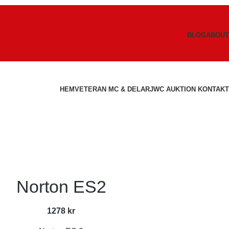
BLOG
ABOUT
HEM
VETERAN MC & DELAR
JWC AUKTION
KONTAKT
Norton ES2
1278
kr