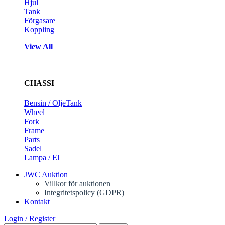
Hjul
Tank
Förgasare
Koppling
View All
CHASSI
Bensin / OljeTank
Wheel
Fork
Frame
Parts
Sadel
Lampa / El
JWC Auktion
Villkor för auktionen
Integritetspolicy (GDPR)
Kontakt
Login / Register