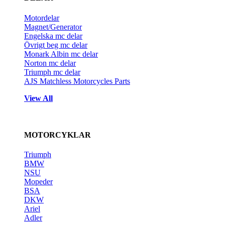
Motordelar
Magnet/Generator
Engelska mc delar
Övrigt beg mc delar
Monark Albin mc delar
Norton mc delar
Triumph mc delar
AJS Matchless Motorcycles Parts
View All
MOTORCYKLAR
Triumph
BMW
NSU
Mopeder
BSA
DKW
Ariel
Adler