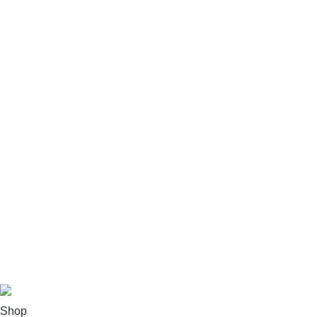
Webbplatskarta
MITT KONTO
Kontouppgifter
Order
Adress
Kontouppgifter
Order
Adress
JWC Motorcycles
Jan Bernhardsson
Copyright © 2026 JWC Motorcycles.
Teknisk support - ead.se
Shop