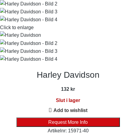
Click to enlarge
Harley Davidson
132
kr
Slut i lager
Add to wishlist
Request More Info
Artikelnr:
15971-40