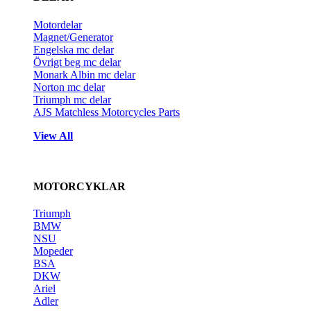
Motordelar
Magnet/Generator
Engelska mc delar
Övrigt beg mc delar
Monark Albin mc delar
Norton mc delar
Triumph mc delar
AJS Matchless Motorcycles Parts
View All
MOTORCYKLAR
Triumph
BMW
NSU
Mopeder
BSA
DKW
Ariel
Adler