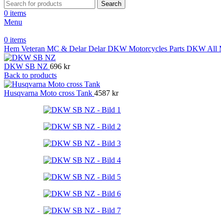
Search
0
items
Menu
0
items
Hem
Veteran MC & Delar
Delar
DKW Motorcycles Parts
DKW All M
DKW SB NZ
696
kr
Back to products
Husqvarna Moto cross Tank
4587
kr