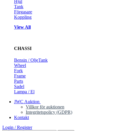
Hjul
Tank
Förgasare
Koppling
View All
CHASSI
Bensin / OljeTank
Wheel
Fork
Frame
Parts
Sadel
Lampa / El
JWC Auktion
Villkor för auktionen
Integritetspolicy (GDPR)
Kontakt
Login / Register