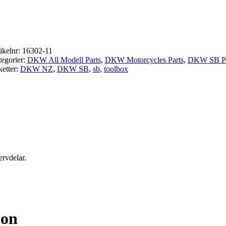
ikelnr:
16302-11
egorier:
DKW All Modell Parts
,
DKW Motorcycles Parts
,
DKW SB Pa
ketter:
DKW NZ
,
DKW SB
,
sb
,
toolbox
ervdelar.
ion