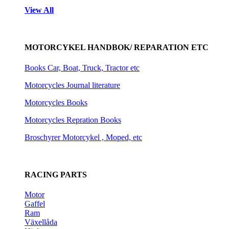
View All
MOTORCYKEL HANDBOK/ REPARATION ETC
Books Car, Boat, Truck, Tractor etc
Motorcycles Journal literature
Motorcycles Books
Motorcycles Repration Books
Broschyrer Motorcykel , Moped, etc
RACING PARTS
Motor
Gaffel
Ram
Växellåda