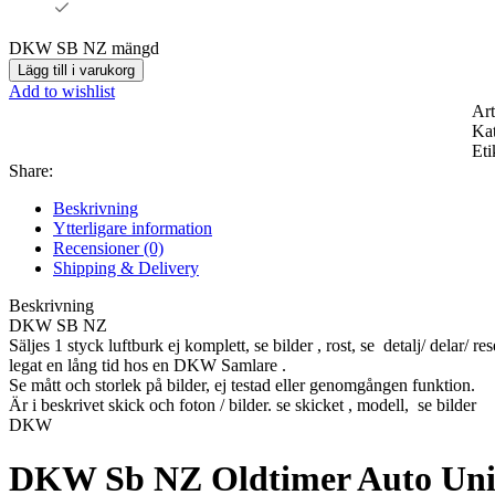
DKW SB NZ mängd
Lägg till i varukorg
Add to wishlist
Art
Kat
Eti
Share:
Beskrivning
Ytterligare information
Recensioner (0)
Shipping & Delivery
Beskrivning
DKW SB NZ
Säljes 1 styck luftburk ej komplett, se bilder , rost, se detalj/ delar/ res
legat en lång tid hos en DKW Samlare .
Se mått och storlek på bilder, ej testad eller genomgången funktion.
Är i beskrivet skick och foton / bilder. se skicket , modell, se bilder
DKW
DKW Sb NZ Oldtimer Auto Un