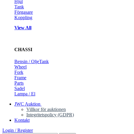
Hjul
Tank
Förgasare
Koppling
View All
CHASSI
Bensin / OljeTank
Wheel
Fork
Frame
Parts
Sadel
Lampa / El
JWC Auktion
Villkor för auktionen
Integritetspolicy (GDPR)
Kontakt
Login / Register