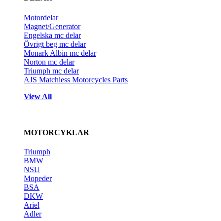
Motordelar
Magnet/Generator
Engelska mc delar
Övrigt beg mc delar
Monark Albin mc delar
Norton mc delar
Triumph mc delar
AJS Matchless Motorcycles Parts
View All
MOTORCYKLAR
Triumph
BMW
NSU
Mopeder
BSA
DKW
Ariel
Adler