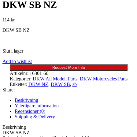
DKW SB NZ
114
kr
DKW SB NZ
Slut i lager
Add to wishlist
Request More Info
Artikelnr:
16301-66
Kategorier:
DKW All Modell Parts
,
DKW Motorcycles Parts
Etiketter:
DKW NZ
,
DKW SB
,
sb
Share:
Beskrivning
Ytterligare information
Recensioner (0)
Shipping & Delivery
Beskrivning
DKW SB NZ