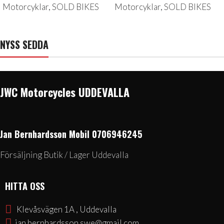
Motorcyklar
,
SOLD BIKES
Motorcyklar
,
SOLD BIKES
NYSS SEDDA
JWC Motorcycles UDDEVALLA
Jan Bernhardsson Mobil 0706946245
Försäljning Butik / Lager Uddevalla
HITTA OSS
Klevåsvägen 1A , Uddevalla
jan.bernhardsson.swe@gmail.com