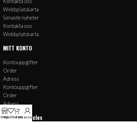
Kontakta oss
Webbplatskarta
Senaste nyheter
Kontakta oss
Webbplatskarta
MITT KONTO
Kontouppgifter
Order
Adress
Kontouppgifter
Order
Adress
JWC Motorcycles
Shop
Wishlist
Cart
My account