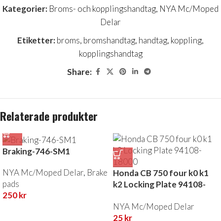
Kategorier:
Broms- och kopplingshandtag
,
NYA Mc/Moped
Delar
Etiketter:
broms
,
bromshandtag
,
handtag
,
koppling
,
kopplingshandtag
Share:
Relaterade produkter
Braking-746-SM1
NYA Mc/Moped Delar
,
Brake
Honda CB 750 four k0 k1
pads
k2 Locking Plate 94108-
250
kr
18000
NYA Mc/Moped Delar
25
kr