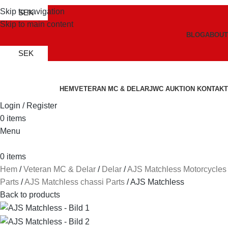
Skip to navigation
SEK
Skip to main content
BLOG
ABOUT
SEK
HEM
VETERAN MC & DELAR
JWC AUKTION
KONTAKT
Login / Register
0
items
Menu
0
items
Hem
Veteran MC & Delar
Delar
AJS Matchless Motorcycles
Parts
AJS Matchless chassi Parts
AJS Matchless
Back to products