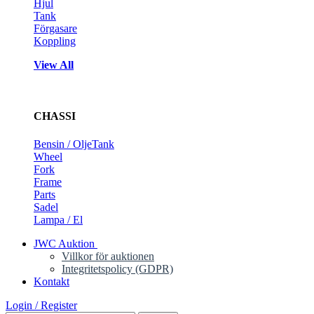
Hjul
Tank
Förgasare
Koppling
View All
CHASSI
Bensin / OljeTank
Wheel
Fork
Frame
Parts
Sadel
Lampa / El
JWC Auktion
Villkor för auktionen
Integritetspolicy (GDPR)
Kontakt
Login / Register