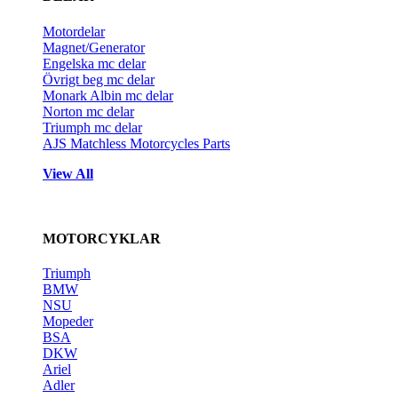
Motordelar
Magnet/Generator
Engelska mc delar
Övrigt beg mc delar
Monark Albin mc delar
Norton mc delar
Triumph mc delar
AJS Matchless Motorcycles Parts
View All
MOTORCYKLAR
Triumph
BMW
NSU
Mopeder
BSA
DKW
Ariel
Adler