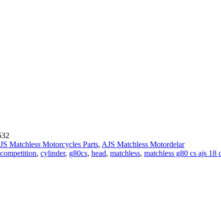
532
JS Matchless Motorcycles Parts
,
AJS Matchless Motordelar
competition
,
cylinder
,
g80cs
,
head
,
matchless
,
matchless g80 cs ajs 18 