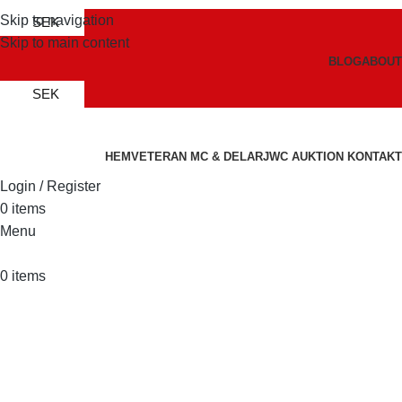
Skip to navigation
SEK
Skip to main content
BLOG
ABOUT
SEK
HEM
VETERAN MC & DELAR
JWC AUKTION
KONTAKT
Login / Register
0
items
Menu
0
items
Magnet/Generator
Categories
MAGNETO UNKNOWN
S.E.V
THE BERLING MAGNETO
1 Product
1 Product
1 Product