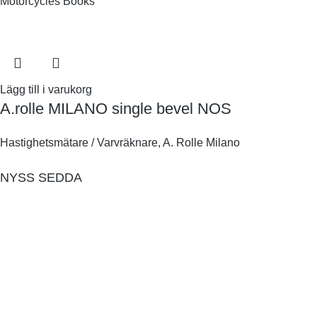
Motorcycles Books
Lägg till i varukorg
A.rolle MILANO single bevel NOS
Hastighetsmätare / Varvräknare
,
A. Rolle Milano
NYSS SEDDA
JWC Motorcycles UDDEVALLA
Jan Bernhardsson Mobil 0706946245