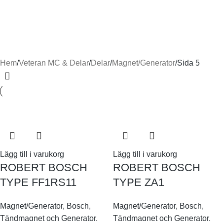
THE SIMMS MAGNETO CO
ALTON FRANCE
BOSCH
LUCAS
1 Product
11 Products
32 Products
2 Products
MAGNETI MARELLI
SCINTILLA
SEM MAGNET
1 Product
4 Products
10 Products
Hem
Veteran MC & Delar
Delar
Magnet/Generator
Sida 5
Lägg till i varukorg
Lägg till i varukorg
ROBERT BOSCH
ROBERT BOSCH
TYPE FF1RS11
TYPE ZA1
Magnet/Generator
,
Bosch
,
Magnet/Generator
,
Bosch
,
Tändmagnet och Generator
,
Tändmagnet och Generator
,