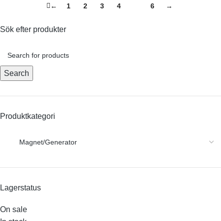
←
1
2
3
4
5
6
→
Sök efter produkter
Search
Produktkategori
Lagerstatus
On sale